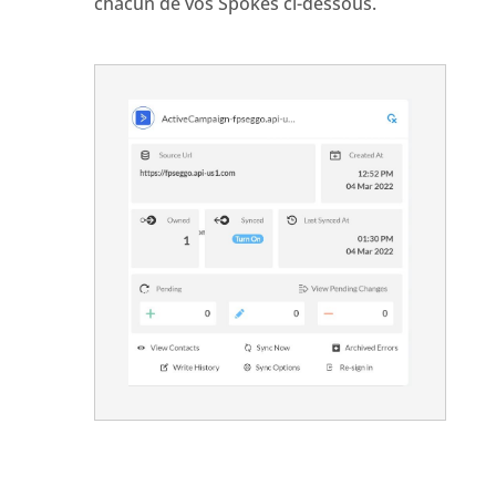
chacun de vos
Spokes
ci-dessous.