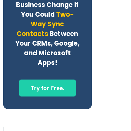
Business Change if
You Could
Two-
Way Sync
Contacts
Between
Your CRMs, Google,
and Microsoft
Apps!
Try for Free.