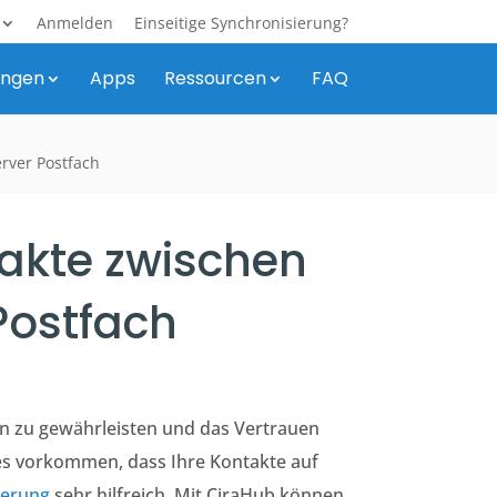
Anmelden
Einseitige Synchronisierung?
ungen
Apps
Ressourcen
FAQ
rver Postfach
takte zwischen
Postfach
ten zu gewährleisten und das Vertrauen
es vorkommen, dass Ihre Kontakte auf
ierung
sehr hilfreich
.
Mit CiraHub können