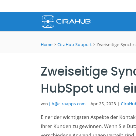
Home
>
CiraHub Support
>
Zweiseitige Synchr
Zweiseitige Syn
HubSpot und ei
von
jlh@ciraapps.com
|
Apr 25, 2023
|
CiraHu
Einer der wichtigsten Aspekte der Kontak
Ihrer Kunden zu gewinnen. Wenn Sie Dut
verschiedene Anwendungen verteilt sind. 