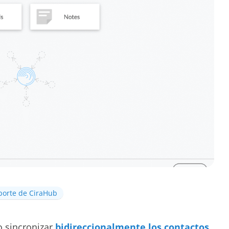
porte de CiraHub
 sincronizar
bidireccionalmente los contactos