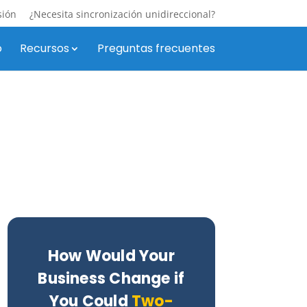
sión
¿Necesita sincronización unidireccional?
o
Recursos
Preguntas frecuentes
How Would Your
Business Change if
You Could
Two-