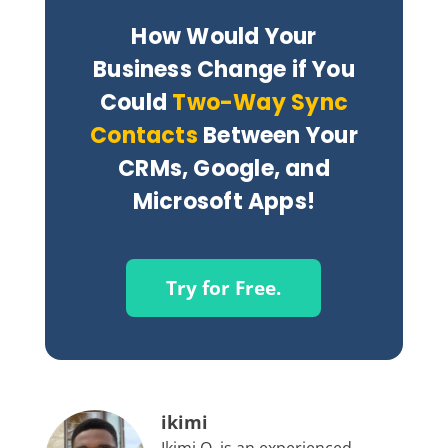
How Would Your
Business Change if You
Could
Two-Way Sync
Contacts
Between Your
CRMs, Google, and
Microsoft Apps!
Try for Free.
ikimi
Ikimi O. is an experienced