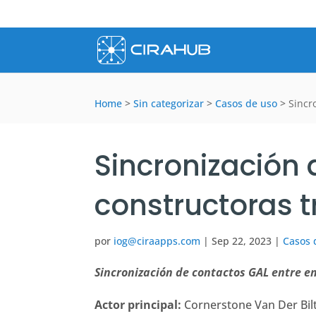
Home
>
Sin categorizar
>
Casos de uso
>
Sincr
Sincronización
constructoras t
por
iog@ciraapps.com
|
Sep 22, 2023
|
Casos 
Sincronización de contactos GAL entre e
Actor principal:
Cornerstone Van Der Bilt