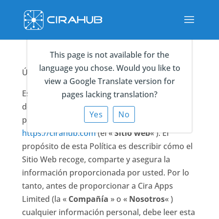
This page is not available for the
language you chose. Would you like to
Última actualización el 17 de abril de 2019
view a Google Translate version for
Esta política de privacidad (la «
Política
« )
pages lacking translation?
describe el tratamiento de la información
Yes
No
proporcionada o recogida en el sitio web
https://cirahub.com
(el «
Sitio web
« ). El
propósito de esta Política es describir cómo el
Sitio Web recoge, comparte y asegura la
información proporcionada por usted. Por lo
tanto, antes de proporcionar a Cira Apps
Limited (la «
Compañía
» o «
Nosotros
« )
cualquier información personal, debe leer esta