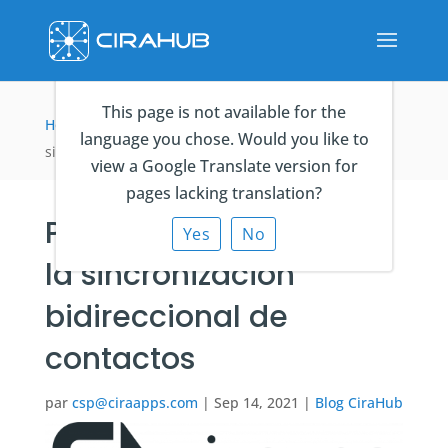
This page is not available for the
Home
>
Blog CiraHub
>
PieSync fue pionero en la
language you chose. Would you like to
sincronización bidireccional de contactos
view a Google Translate version for
pages lacking translation?
PieSync fue pionero en
Yes
No
la sincronización
bidireccional de
contactos
par
csp@ciraapps.com
|
Sep 14, 2021
|
Blog CiraHub