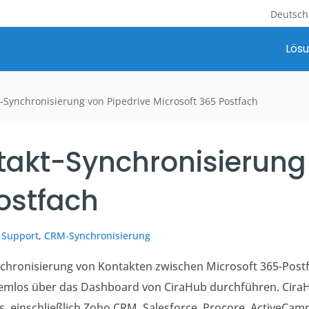
Deutsch
Lös
t-Synchronisierung von Pipedrive Microsoft 365 Postfach
takt-Synchronisierung
ostfach
 Support
,
CRM-Synchronisierung
nchronisierung von Kontakten zwischen Microsoft 365-Pos
emlos über das Dashboard von CiraHub durchführen. CiraHub
, einschließlich Zoho CRM, Salesforce, Procore, ActiveCam