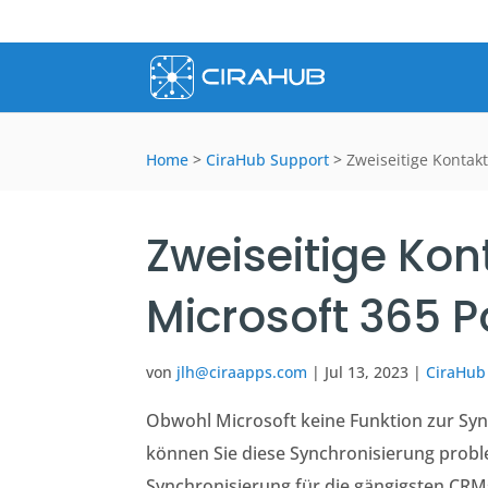
Home
>
CiraHub Support
>
Zweiseitige Kontak
Zweiseitige Kon
Microsoft 365 P
von
jlh@ciraapps.com
|
Jul 13, 2023
|
CiraHub
Obwohl Microsoft keine Funktion zur Sy
können Sie diese Synchronisierung probl
Synchronisierung für die gängigsten CRMs