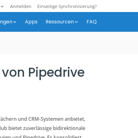
Anmelden
Einseitige Synchronisierung?
ungen
Apps
Ressourcen
FAQ
 von Pipedrive
tfächern und CRM-Systemen anbietet,
 bietet zuverlässige bidirektionale
paign und Pipedrive. Es
konsolidiert