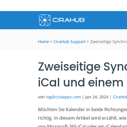
Home
>
CiraHub Support
>
Zweiseitige Synchr
Zweiseitige Syn
iCal und einem 
von
iog@ciraapps.com
|
Jan 24, 2024
|
CiraHu
Möchten Sie Kalender in beide Richtungen
richtig.
In diesem Artikel wird erzählt, wie
von Microsoft 365.
iCal oder ein iCalendar