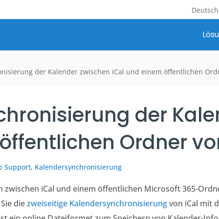
Deutsch
Lös
onisierung der Kalender zwischen iCal und einem öffentlichen Ord
chronisierung der Kal
öffentlichen Ordner vo
b Support
,
Kalendersynchronisierung
 zwischen iCal und einem öffentlichen Microsoft 365-Ordne
 Sie die
zweiseitige Kalendersynchronisierung
von iCal mit 
ist ein online Dateiformet zum Speichern von Kalender-Inf