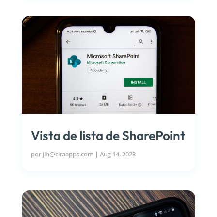
Vista de lista de SharePoint
por
jlh@ciraapps.com
|
Aug 14, 2023