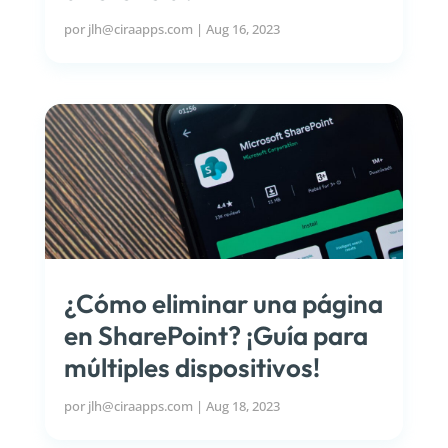
por
jlh@ciraapps.com
|
Aug 16, 2023
¿Cómo eliminar una página
en SharePoint? ¡Guía para
múltiples dispositivos!
por
jlh@ciraapps.com
|
Aug 18, 2023