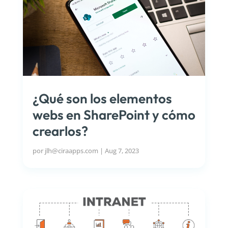
¿Qué son los elementos
webs en SharePoint y cómo
crearlos?
por
jlh@ciraapps.com
|
Aug 7, 2023